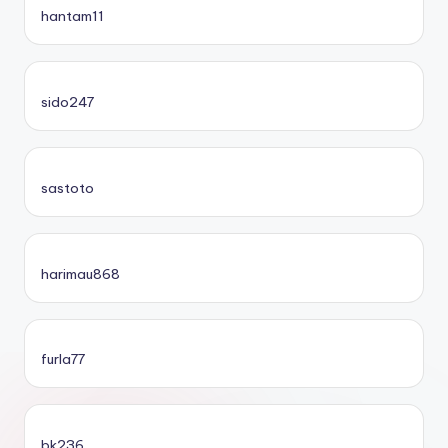
hantam11
sido247
sastoto
harimau868
furla77
bk236