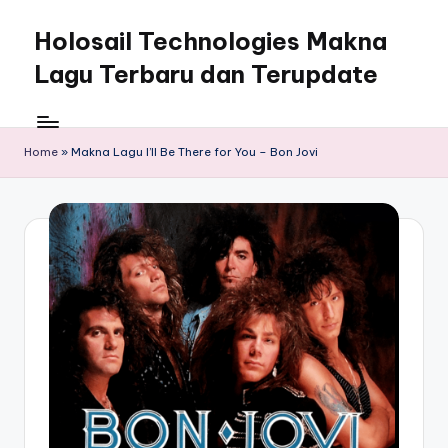
Holosail Technologies Makna
Skip
to
Lagu Terbaru dan Terupdate
content
Home
»
Makna Lagu I’ll Be There for You – Bon Jovi