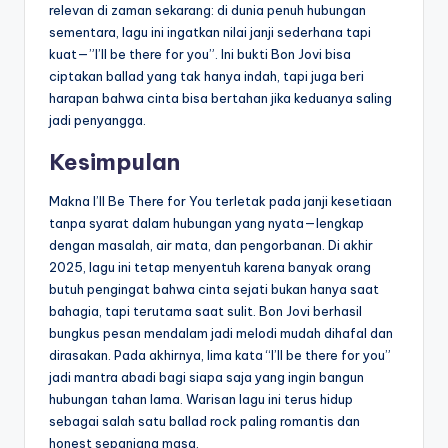
relevan di zaman sekarang: di dunia penuh hubungan
sementara, lagu ini ingatkan nilai janji sederhana tapi
kuat—”I’ll be there for you”. Ini bukti Bon Jovi bisa
ciptakan ballad yang tak hanya indah, tapi juga beri
harapan bahwa cinta bisa bertahan jika keduanya saling
jadi penyangga.
Kesimpulan
Makna I’ll Be There for You terletak pada janji kesetiaan
tanpa syarat dalam hubungan yang nyata—lengkap
dengan masalah, air mata, dan pengorbanan. Di akhir
2025, lagu ini tetap menyentuh karena banyak orang
butuh pengingat bahwa cinta sejati bukan hanya saat
bahagia, tapi terutama saat sulit. Bon Jovi berhasil
bungkus pesan mendalam jadi melodi mudah dihafal dan
dirasakan. Pada akhirnya, lima kata “I’ll be there for you”
jadi mantra abadi bagi siapa saja yang ingin bangun
hubungan tahan lama. Warisan lagu ini terus hidup
sebagai salah satu ballad rock paling romantis dan
honest sepanjang masa.