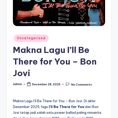
Posted
Uncategorized
in
Makna Lagu I’ll Be
There for You – Bon
Jovi
admin
December 28, 2025
No Comments
Posted
by
Makna Lagu I’ll Be There for You – Bon Jovi. Di akhir
Desember 2025, lagu
I’ll Be There for You
dari Bon
Jovi tetap jadi salah satu power ballad paling romantis