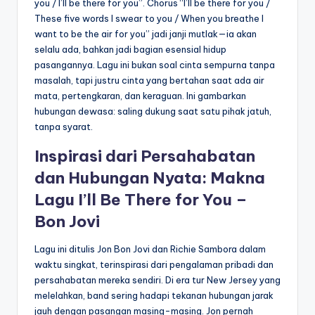
you / I’ll be there for you”. Chorus “I’ll be there for you /
These five words I swear to you / When you breathe I
want to be the air for you” jadi janji mutlak—ia akan
selalu ada, bahkan jadi bagian esensial hidup
pasangannya. Lagu ini bukan soal cinta sempurna tanpa
masalah, tapi justru cinta yang bertahan saat ada air
mata, pertengkaran, dan keraguan. Ini gambarkan
hubungan dewasa: saling dukung saat satu pihak jatuh,
tanpa syarat.
Inspirasi dari Persahabatan
dan Hubungan Nyata: Makna
Lagu I’ll Be There for You –
Bon Jovi
Lagu ini ditulis Jon Bon Jovi dan Richie Sambora dalam
waktu singkat, terinspirasi dari pengalaman pribadi dan
persahabatan mereka sendiri. Di era tur New Jersey yang
melelahkan, band sering hadapi tekanan hubungan jarak
jauh dengan pasangan masing-masing. Jon pernah