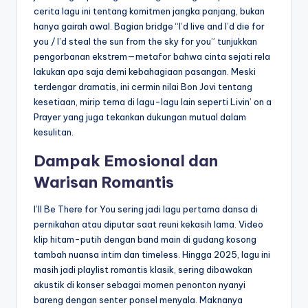
cerita lagu ini tentang komitmen jangka panjang, bukan
hanya gairah awal. Bagian bridge “I’d live and I’d die for
you / I’d steal the sun from the sky for you” tunjukkan
pengorbanan ekstrem—metafor bahwa cinta sejati rela
lakukan apa saja demi kebahagiaan pasangan. Meski
terdengar dramatis, ini cermin nilai Bon Jovi tentang
kesetiaan, mirip tema di lagu-lagu lain seperti Livin’ on a
Prayer yang juga tekankan dukungan mutual dalam
kesulitan.
Dampak Emosional dan
Warisan Romantis
I’ll Be There for You sering jadi lagu pertama dansa di
pernikahan atau diputar saat reuni kekasih lama. Video
klip hitam-putih dengan band main di gudang kosong
tambah nuansa intim dan timeless. Hingga 2025, lagu ini
masih jadi playlist romantis klasik, sering dibawakan
akustik di konser sebagai momen penonton nyanyi
bareng dengan senter ponsel menyala. Maknanya