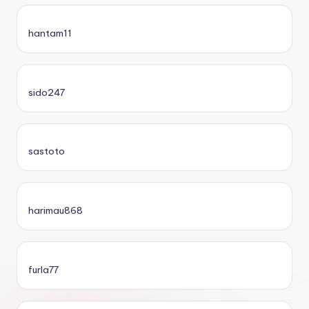
hantam11
sido247
sastoto
harimau868
furla77