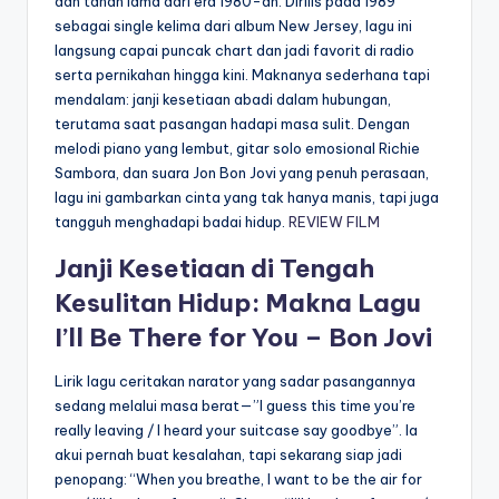
dan tahan lama dari era 1980-an. Dirilis pada 1989
sebagai single kelima dari album New Jersey, lagu ini
langsung capai puncak chart dan jadi favorit di radio
serta pernikahan hingga kini. Maknanya sederhana tapi
mendalam: janji kesetiaan abadi dalam hubungan,
terutama saat pasangan hadapi masa sulit. Dengan
melodi piano yang lembut, gitar solo emosional Richie
Sambora, dan suara Jon Bon Jovi yang penuh perasaan,
lagu ini gambarkan cinta yang tak hanya manis, tapi juga
tangguh menghadapi badai hidup.
REVIEW FILM
Janji Kesetiaan di Tengah
Kesulitan Hidup: Makna Lagu
I’ll Be There for You – Bon Jovi
Lirik lagu ceritakan narator yang sadar pasangannya
sedang melalui masa berat—”I guess this time you’re
really leaving / I heard your suitcase say goodbye”. Ia
akui pernah buat kesalahan, tapi sekarang siap jadi
penopang: “When you breathe, I want to be the air for