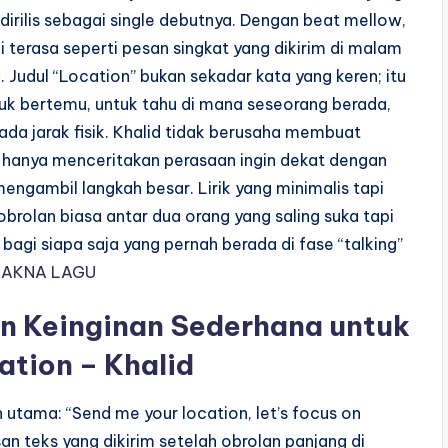
irilis sebagai single debutnya. Dengan beat mellow,
ni terasa seperti pesan singkat yang dikirim di malam
 Judul “Location” bukan sekadar kata yang keren; itu
ntuk bertemu, untuk tahu di mana seseorang berada,
pada jarak fisik. Khalid tidak berusaha membuat
ia hanya menceritakan perasaan ingin dekat dengan
mengambil langkah besar. Lirik yang minimalis tapi
obrolan biasa antar dua orang yang saling suka tapi
bagi siapa saja yang pernah berada di fase “talking”
AKNA LAGU
n Keinginan Sederhana untuk
tion – Khalid
 utama: “Send me your location, let’s focus on
an teks yang dikirim setelah obrolan panjang di