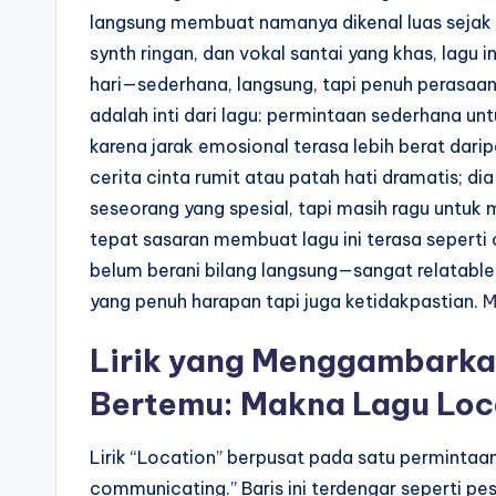
langsung membuat namanya dikenal luas sejak d
synth ringan, dan vokal santai yang khas, lagu i
hari—sederhana, langsung, tapi penuh perasaan.
adalah inti dari lagu: permintaan sederhana u
karena jarak emosional terasa lebih berat dari
cerita cinta rumit atau patah hati dramatis; d
seseorang yang spesial, tapi masih ragu untuk 
tepat sasaran membuat lagu ini terasa seperti 
belum berani bilang langsung—sangat relatable 
yang penuh harapan tapi juga ketidakpastian.
M
Lirik yang Menggambarka
Bertemu: Makna Lagu Loca
Lirik “Location” berpusat pada satu permintaan
communicating.” Baris ini terdengar seperti pes