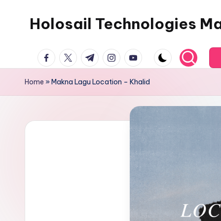
Holosail Technologies M
Skip
to
content
facebook.com
twitter.com
t.me
instagram.com
youtube.com
Home
»
Makna Lagu Location – Khalid