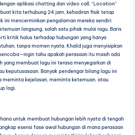
ngan aplikasi chatting dan video call, “Location”
at kita terhubung 24 jam, kehadiran fisik tetap
rik ini mencerminkan pengalaman mereka sendiri:
etemuan langsung, salah satu pihak mulai ragu. Baris
ti kritik halus terhadap hubungan yang hanya
ntuhan, tanpa momen nyata. Khalid juga menyisipkan
n mencoba—ingin tahu apakah perasaan itu masih ada
ilah yang membuat lagu ini terasa menyegarkan di
u keputusasaan. Banyak pendengar bilang lagu ini
a meminta kejelasan, meminta ketemuan, atau
p lagi.
erhana untuk membuat hubungan lebih nyata di tengah
enangkap esensi fase awal hubungan di mana perasaan