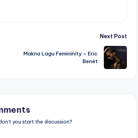
Next Post
Makna Lagu Femininity – Eric
Benét
mments
n’t you start the discussion?