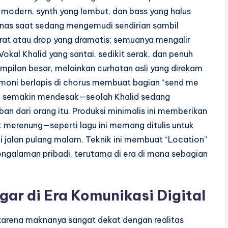
modern, synth yang lembut, dan bass yang halus
nas saat sedang mengemudi sendirian sambil
rat atau drop yang dramatis; semuanya mengalir
Vokal Khalid yang santai, sedikit serak, dan penuh
ilan besar, melainkan curhatan asli yang direkam
moni berlapis di chorus membuat bagian “send me
ang semakin mendesak—seolah Khalid sedang
ban dari orang itu. Produksi minimalis ini memberikan
 merenung—seperti lagu ini memang ditulis untuk
di jalan pulang malam. Teknik ini membuat “Location”
ngalaman pribadi, terutama di era di mana sebagian
ar di Era Komunikasi Digital
g karena maknanya sangat dekat dengan realitas