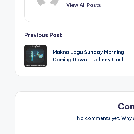
View All Posts
Post
Previous Post
navigation
Makna Lagu Sunday Morning
Coming Down – Johnny Cash
Co
No comments yet. Why do