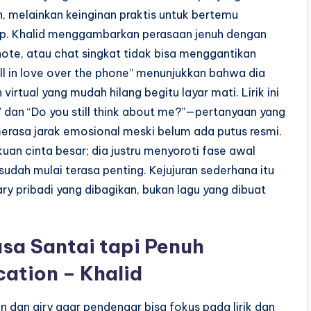
, melainkan keinginan praktis untuk bertemu
kup. Khalid menggambarkan perasaan jenuh dengan
 note, atau chat singkat tidak bisa menggantikan
fall in love over the phone” menunjukkan bahwa dia
irtual yang mudah hilang begitu layar mati. Lirik ini
” dan “Do you still think about me?”—pertanyaan yang
merasa jarak emosional meski belum ada putus resmi.
kuan cinta besar; dia justru menyoroti fase awal
udah mulai terasa penting. Kejujuran sederhana itu
ry pribadi yang dibagikan, bukan lagu yang dibuat
sa Santai tapi Penuh
ation – Khalid
n dan airy agar pendengar bisa fokus pada lirik dan