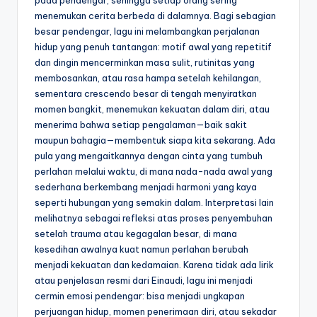
pada pendengar, sehingga setiap orang sering
menemukan cerita berbeda di dalamnya. Bagi sebagian
besar pendengar, lagu ini melambangkan perjalanan
hidup yang penuh tantangan: motif awal yang repetitif
dan dingin mencerminkan masa sulit, rutinitas yang
membosankan, atau rasa hampa setelah kehilangan,
sementara crescendo besar di tengah menyiratkan
momen bangkit, menemukan kekuatan dalam diri, atau
menerima bahwa setiap pengalaman—baik sakit
maupun bahagia—membentuk siapa kita sekarang. Ada
pula yang mengaitkannya dengan cinta yang tumbuh
perlahan melalui waktu, di mana nada-nada awal yang
sederhana berkembang menjadi harmoni yang kaya
seperti hubungan yang semakin dalam. Interpretasi lain
melihatnya sebagai refleksi atas proses penyembuhan
setelah trauma atau kegagalan besar, di mana
kesedihan awalnya kuat namun perlahan berubah
menjadi kekuatan dan kedamaian. Karena tidak ada lirik
atau penjelasan resmi dari Einaudi, lagu ini menjadi
cermin emosi pendengar: bisa menjadi ungkapan
perjuangan hidup, momen penerimaan diri, atau sekadar