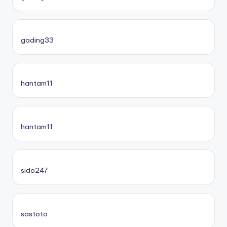
gading33
hantam11
hantam11
sido247
sastoto