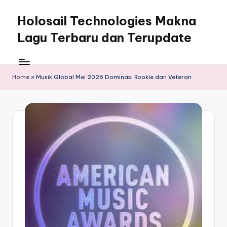
Holosail Technologies Makna
Skip
to
Lagu Terbaru dan Terupdate
content
Home
»
Musik Global Mei 2026 Dominasi Rookie dan Veteran