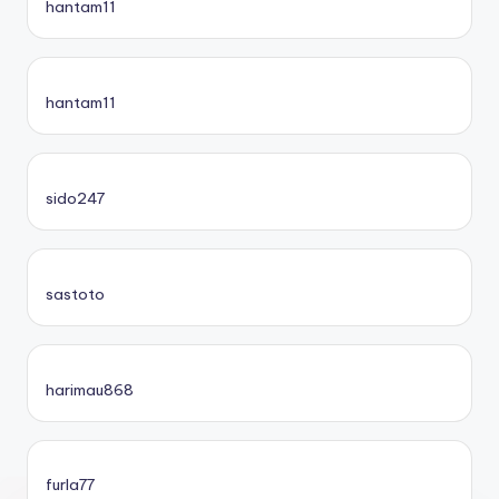
hantam11
hantam11
sido247
sastoto
harimau868
furla77