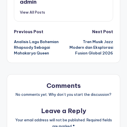
admin
View All Posts
Post
Previous Post
Next Post
Analisis Lagu Bohemian
Tren Musik Jazz
navigation
Rhapsody Sebagai
Modern dan Eksplorasi
Mahakarya Queen
Fusion Global 2026
Comments
No comments yet. Why don’t you start the discussion?
Leave a Reply
Your email address will not be published.
Required fields
are marked
*