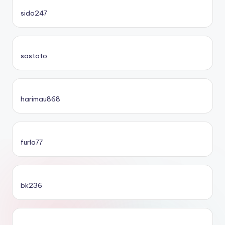
sido247
sastoto
harimau868
furla77
bk236