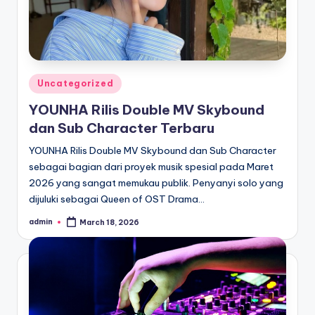
Posted
Uncategorized
in
YOUNHA Rilis Double MV Skybound
dan Sub Character Terbaru
YOUNHA Rilis Double MV Skybound dan Sub Character
sebagai bagian dari proyek musik spesial pada Maret
2026 yang sangat memukau publik. Penyanyi solo yang
dijuluki sebagai Queen of OST Drama…
admin
March 18, 2026
Posted
by