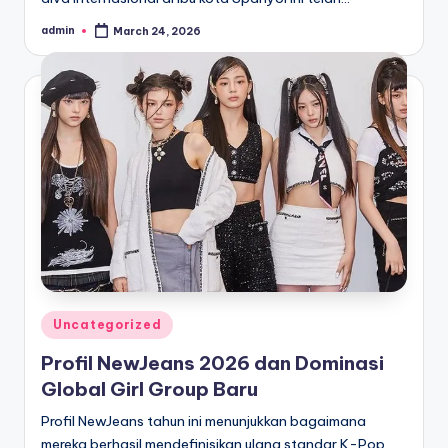
admin
March 24, 2026
Posted
by
Posted
Uncategorized
in
Profil NewJeans 2026 dan Dominasi
Global Girl Group Baru
Profil NewJeans tahun ini menunjukkan bagaimana
mereka berhasil mendefinisikan ulang standar K-Pop