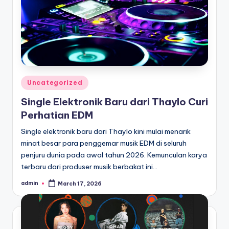
Posted
Uncategorized
in
Single Elektronik Baru dari Thaylo Curi
Perhatian EDM
Single elektronik baru dari Thaylo kini mulai menarik
minat besar para penggemar musik EDM di seluruh
penjuru dunia pada awal tahun 2026. Kemunculan karya
terbaru dari produser musik berbakat ini…
admin
March 17, 2026
Posted
by