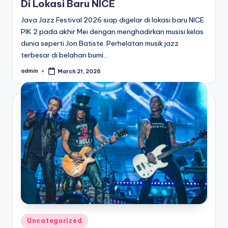
Di Lokasi Baru NICE
Java Jazz Festival 2026 siap digelar di lokasi baru NICE
PIK 2 pada akhir Mei dengan menghadirkan musisi kelas
dunia seperti Jon Batiste. Perhelatan musik jazz
terbesar di belahan bumi…
admin
March 21, 2026
Posted
by
Posted
Uncategorized