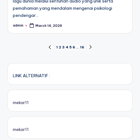
lagu dunia melalui sentuhan audio yang unik serta
pemahaman yang mendalam mengenai psikologi
pendengar…
admin
March 14, 2026
Posted
by
Posts
1
2
3
4
5
6
…
16
PREVIOUS
NEXT
PAGE
PAGE
pagination
LINK ALTERNATIF :
mekar11
mekar11