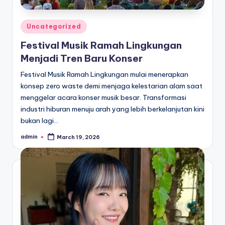
Posted
Uncategorized
in
Festival Musik Ramah Lingkungan
Menjadi Tren Baru Konser
Festival Musik Ramah Lingkungan mulai menerapkan
konsep zero waste demi menjaga kelestarian alam saat
menggelar acara konser musik besar. Transformasi
industri hiburan menuju arah yang lebih berkelanjutan kini
bukan lagi…
admin
March 19, 2026
Posted
by