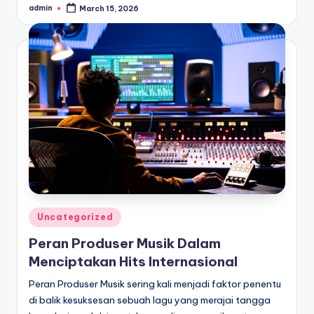
admin
March 15, 2026
Posted
by
Posted
Uncategorized
in
Peran Produser Musik Dalam
Menciptakan Hits Internasional
Peran Produser Musik sering kali menjadi faktor penentu
di balik kesuksesan sebuah lagu yang merajai tangga