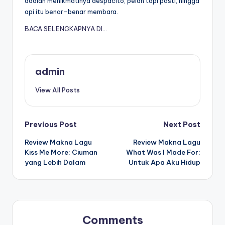
adalah menikmatinya despacito, pelan tapi pasti, hingga
api itu benar-benar membara.
BACA SELENGKAPNYA DI…
admin
View All Posts
Post
Previous Post
Next Post
Review Makna Lagu
Review Makna Lagu
navigation
Kiss Me More: Ciuman
What Was I Made For:
yang Lebih Dalam
Untuk Apa Aku Hidup
Comments