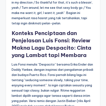
in my direction / So thankful for that, it’s such a blessin’,
yeah / Turn around, let me see that sexy body go / You
make me want it, girl, I want it, yeah”. Bagian ini
memperkuat rasa hasrat yang tak tertahankan, tapi
tetap ingin dinikmati pelan-pelan.
Konteks Penciptaan dan
Penjelasan Luis Fonsi: Review
Makna Lagu Despacito: Cinta
yang Lambat tapi Membara
Luis Fonsi menulis “Despacito” bersama Erika Ender dan
Daddy Yankee, dengan inspirasi dari pengalaman pribadi
dan budaya Puerto Rico. Fonsi pernah bilang lagu ini
tentang “seducing someone slowly, taking your time,
enjoying every moment”. Ia ingin ciptakan sesuatu yang
sensual tapi classy, bukan vulgar. Ritme reggaeton
lambat dipilih sengaja agar terasa seperti dansa intim
yang pelan. Versi remix dengan Justin Bieber (rilis April
2017) meledak secara global karena Bieber