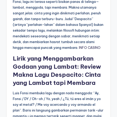
Fonsi, lagu ini terasa seperti bisikan panas di telinga—
lambat, menggoda, tapi membara. Makna utamanya
sangat jelas: cinta yang ingin dinikmati perlahan, penuh
gairah, dan tanpa terburu-buru. Judul “Despacito”
(artinya “perlahan-lahan” dalam bahasa Spanyol) bukan
sekadar tempo lagu, melainkan filosofi hubungan intim:
mendekati seseorang dengan sabar, menikmati setiap
detik, dan membiarkan hasrat tumbuh secara alami
hingga mencapai puncak yang membara.
INFO CASINO
Lirik yang Menggambarkan
Godaan yang Lambat: Review
Makna Lagu Despacito: Cinta
yang Lambat tapi Membara
Luis Fonsi membuka lagu dengan nada menggoda: “Ay,
Fonsi / DY / Oh-oh / Yo, yeah / ¿Tú, tú eres el imán y yo
soy el metal? / Me voy acercando y voy armando el
plan”. Baris ini langsung gambarkan permainan tarik-ulur
romantis—ia merasa tertarik seperti magnet, dan mulai