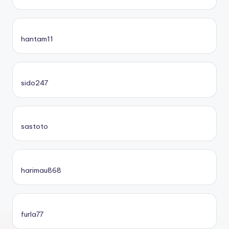
hantam11
sido247
sastoto
harimau868
furla77