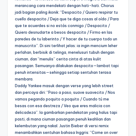
merancang cara mendekati dengan hati-hati. Chorus
jadi bagian paling ikonik: “Despacito / Quiero respirar tu
cuello despacito / Deja que te diga cosas al oído / Para
que te acuerdes si no estás conmigo / Despacito /
Quiero desnudarte a besos despacito / Firmo en las
paredes de tu laberinto / Y hacer de tu cuerpo todo un
manuscrito”. Di sini terlihat jelas: ia ingin mencium leher
perlahan, berbisik di telinga, menelusuri tubuh dengan
ciuman, dan “menulis” cerita cinta di atas kulit
pasangan. Semuanya dilakukan despacito—lambat tapi
penuh intensitas—sehingga setiap sentuhan terasa
membara.
Daddy Yankee masuk dengan verse yang lebih street
dan percaya diri: “Paso a paso, suave suavecito / Nos
vamos pegando poquito a poquito / Cuando tú me
besas con esa destreza / Veo que eres malicia con
delicadeza”. Ia gambarkan pendekatan yang halus tapi
pasti, di mana ciuman pasangan penuh keahlian dan
kelembutan yang nakal. Justin Bieber di versi remix
menambahkan sentuhan bahasa Inggris: “Come on over