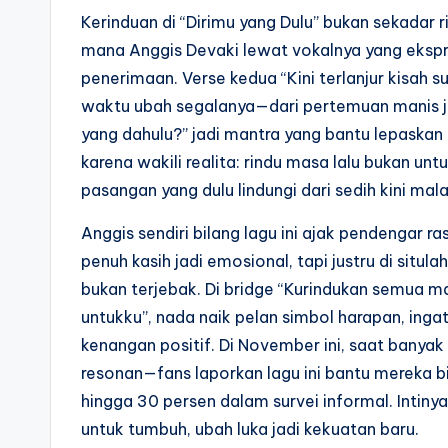
Kerinduan di “Dirimu yang Dulu” bukan sekadar 
mana Anggis Devaki lewat vokalnya yang ekspre
penerimaan. Verse kedua “Kini terlanjur kisah 
waktu ubah segalanya—dari pertemuan manis jad
yang dahulu?” jadi mantra yang bantu lepaskan 
karena wakili realita: rindu masa lalu bukan untu
pasangan yang dulu lindungi dari sedih kini mala
Anggis sendiri bilang lagu ini ajak pendengar ra
penuh kasih jadi emosional, tapi justru di situl
bukan terjebak. Di bridge “Kurindukan semua ma
untukku”, nada naik pelan simbol harapan, inga
kenangan positif. Di November ini, saat banyak
resonan—fans laporkan lagu ini bantu mereka b
hingga 30 persen dalam survei informal. Intinya,
untuk tumbuh, ubah luka jadi kekuatan baru.