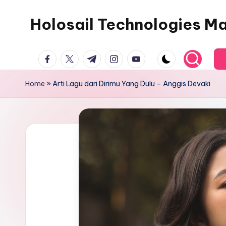
Holosail Technologies M
Skip
to
content
facebook.com
twitter.com
t.me
instagram.com
youtube.com
Home
»
Arti Lagu dari Dirimu Yang Dulu – Anggis Devaki