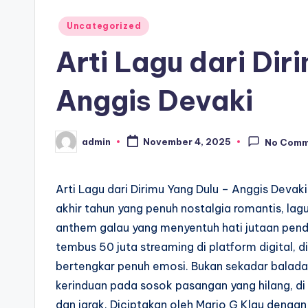
Posted
Uncategorized
in
Arti Lagu dari Dir
Anggis Devaki
admin
November 4, 2025
No Comm
Posted
by
Arti Lagu dari Dirimu Yang Dulu – Anggis Deva
akhir tahun yang penuh nostalgia romantis, lagu
anthem galau yang menyentuh hati jutaan pende
tembus 50 juta streaming di platform digital, 
bertengkar penuh emosi. Bukan sekadar balada
kerinduan pada sosok pasangan yang hilang, di
dan jarak. Diciptakan oleh Mario G Klau denga