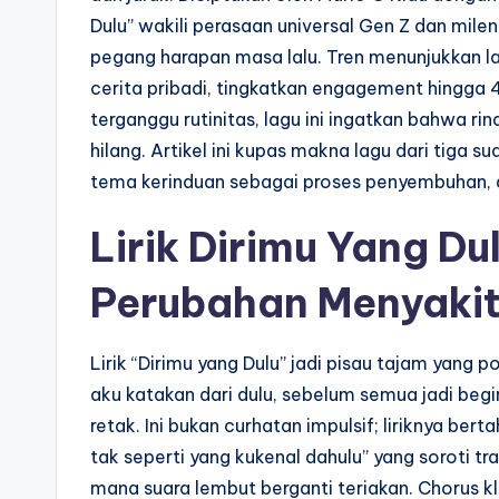
Dulu” wakili perasaan universal Gen Z dan mileni
pegang harapan masa lalu. Tren menunjukkan la
cerita pribadi, tingkatkan engagement hingga 40
terganggu rutinitas, lagu ini ingatkan bahwa ri
hilang. Artikel ini kupas makna lagu dari tiga 
tema kerinduan sebagai proses penyembuhan, da
Lirik Dirimu Yang D
Perubahan Menyaki
Lirik “Dirimu yang Dulu” jadi pisau tajam yang 
aku katakan dari dulu, sebelum semua jadi beg
retak. Ini bukan curhatan impulsif; liriknya be
tak seperti yang kukenal dahulu” yang soroti t
mana suara lembut berganti teriakan. Chorus k