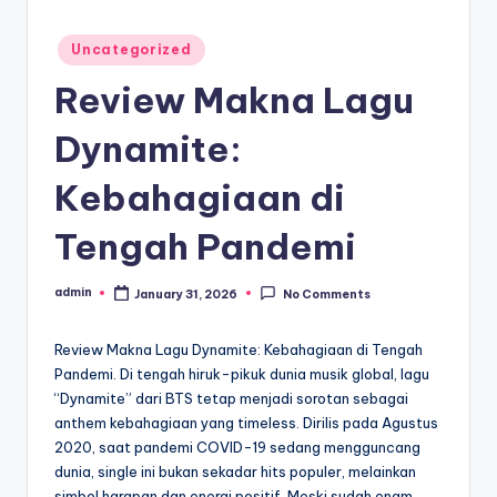
Posted
Uncategorized
in
Review Makna Lagu
Dynamite:
Kebahagiaan di
Tengah Pandemi
admin
January 31, 2026
No Comments
Posted
by
Review Makna Lagu Dynamite: Kebahagiaan di Tengah
Pandemi. Di tengah hiruk-pikuk dunia musik global, lagu
“Dynamite” dari BTS tetap menjadi sorotan sebagai
anthem kebahagiaan yang timeless. Dirilis pada Agustus
2020, saat pandemi COVID-19 sedang mengguncang
dunia, single ini bukan sekadar hits populer, melainkan
simbol harapan dan energi positif. Meski sudah enam