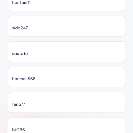
hantam11
sido247
sastoto
harimau868
furla77
bk236