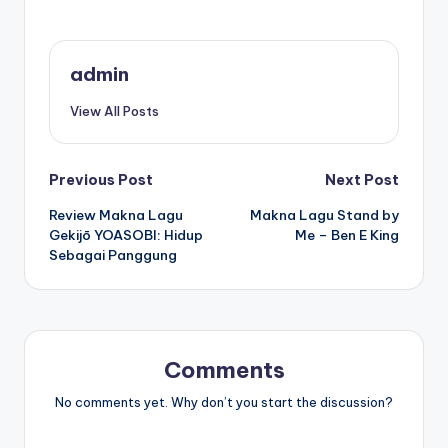
admin
View All Posts
Post
Previous Post
Next Post
Review Makna Lagu
Makna Lagu Stand by
navigation
Gekijō YOASOBI: Hidup
Me – Ben E King
Sebagai Panggung
Comments
No comments yet. Why don’t you start the discussion?