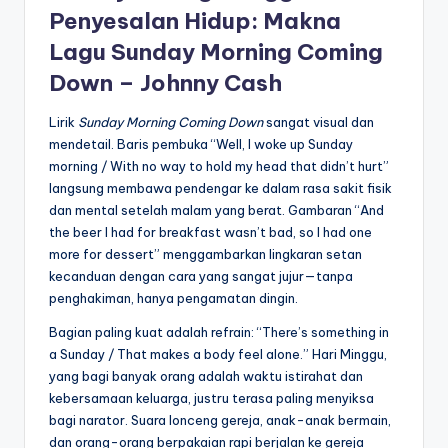
Penyesalan Hidup: Makna
Lagu Sunday Morning Coming
Down – Johnny Cash
Lirik
Sunday Morning Coming Down
sangat visual dan
mendetail. Baris pembuka “Well, I woke up Sunday
morning / With no way to hold my head that didn’t hurt”
langsung membawa pendengar ke dalam rasa sakit fisik
dan mental setelah malam yang berat. Gambaran “And
the beer I had for breakfast wasn’t bad, so I had one
more for dessert” menggambarkan lingkaran setan
kecanduan dengan cara yang sangat jujur—tanpa
penghakiman, hanya pengamatan dingin.
Bagian paling kuat adalah refrain: “There’s something in
a Sunday / That makes a body feel alone.” Hari Minggu,
yang bagi banyak orang adalah waktu istirahat dan
kebersamaan keluarga, justru terasa paling menyiksa
bagi narator. Suara lonceng gereja, anak-anak bermain,
dan orang-orang berpakaian rapi berjalan ke gereja